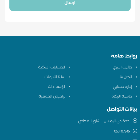
ارسال
ابط هامة
الات التبرع
الحسابات البنكية
تصل بنا
سلة التبرعات
دارة حسابي
الإهداءات
اسبة الزكاة
تراخيص الجمعية
نات التواصل
جدة حي الرويس – شارع المعادي
0531107346